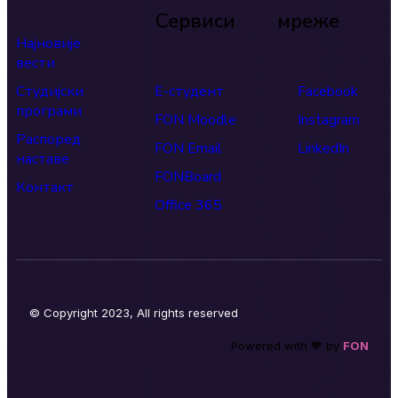
Сервиси
мреже
Најновије
вести
Студијски
Е-студент
Facebook
програми
FON Moodle
Instagram
Распоред
FON Email
LinkedIn
наставе
FONBoard
Контакт
Office 365
© Copyright 2023, All rights reserved
Powered with 🧡 by
FON