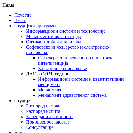
Назад
Почетна
Вести
Студијски програми
Информациони системи и технологије
Менаџмент и организација
Оптимизација и аналитика
Софтверско инжењерство и електронско
пословање
Софтверско инжењерство и вештачка
интелигенција
Електронско пословање
ДАС до 2021. године
Информациони системи и квантитативни
менаџмент
Менаџмент
Менаџмент здравственог система
Студије
Распоред наставе
Распоред испита
Календари активности
Покривеност наставе
Консултације
Упис