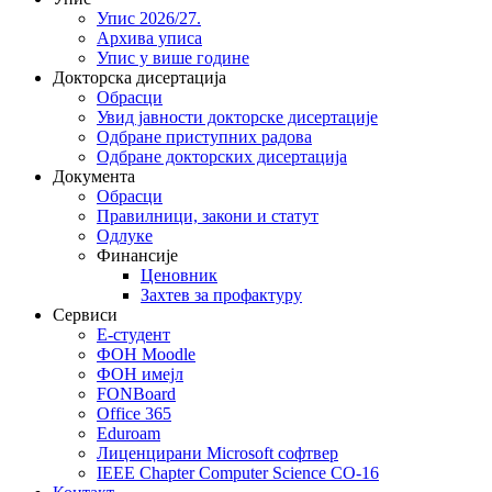
Упис 2026/27.
Архива уписа
Упис у више године
Докторска дисертација
Обрасци
Увид јавности докторске дисертације
Одбране приступних радова
Одбране докторских дисертација
Документа
Обрасци
Правилници, закони и статут
Одлуке
Финансије
Ценовник
Захтев за профактуру
Сервиси
Е-студент
ФОН Moodle
ФОН имејл
FONBoard
Office 365
Eduroam
Лиценцирани Microsoft софтвер
IEEE Chapter Computer Science CO-16