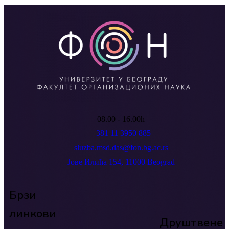
08.00 - 16.00h
+381 11 3950 885
sluzba.msd.das@fon.bg.ac.rs
Јове Илића 154, 11000 Beograd
Брзи
линкови
Друштвене