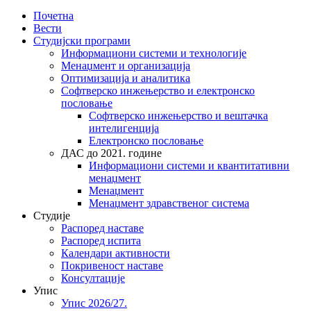
Почетна
Вести
Студијски програми
Информациони системи и технологије
Менаџмент и организација
Оптимизација и аналитика
Софтверско инжењерство и електронско
пословање
Софтверско инжењерство и вештачка
интелигенција
Електронско пословање
ДАС до 2021. године
Информациони системи и квантитативни
менаџмент
Менаџмент
Менаџмент здравственог система
Студије
Распоред наставе
Распоред испита
Календари активности
Покривеност наставе
Консултације
Упис
Упис 2026/27.