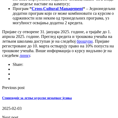
две недеље наставе на кампусу;
Програм
“
Cross-Cultural Management
“
– Једнонедељни
додатни програм који се може комбиновати са курсом о
одрживости или неким од тронедељних програма, уз
могућност освајања додатна 2 кредита.
Пријаве су отворене 31. јануара 2025. године, а трајаће до 1.
априла 2025. године. Преглед кредита и трошкова учешћа на
летњим школама доступан је на следећој
брошури
. Пријаве
регистроване до 10. марта остварују право на 10% попуста на
трошкове учешћа. Више информација о курсу видљиво је на
следећем
линку
.
Share:
Previous post
Стипендије за летње курсеве немачког језика
2025-02-03
Next post