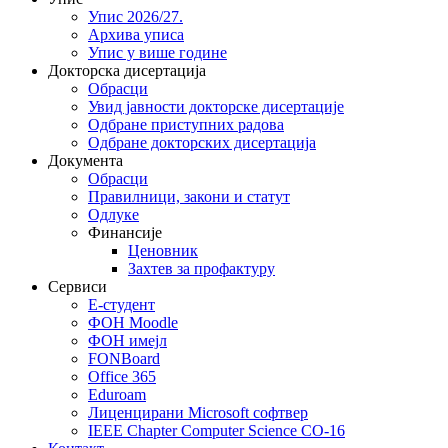
Упис 2026/27.
Архива уписа
Упис у више године
Докторска дисертација
Обрасци
Увид јавности докторске дисертације
Одбране приступних радова
Одбране докторских дисертација
Документа
Обрасци
Правилници, закони и статут
Одлуке
Финансије
Ценовник
Захтев за профактуру
Сервиси
Е-студент
ФОН Moodle
ФОН имејл
FONBoard
Office 365
Eduroam
Лиценцирани Microsoft софтвер
IEEE Chapter Computer Science CO-16