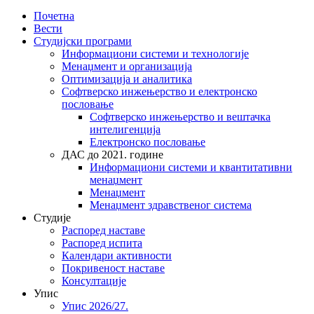
Почетна
Вести
Студијски програми
Информациони системи и технологије
Менаџмент и организација
Оптимизација и аналитика
Софтверско инжењерство и електронско
пословање
Софтверско инжењерство и вештачка
интелигенција
Електронско пословање
ДАС до 2021. године
Информациони системи и квантитативни
менаџмент
Менаџмент
Менаџмент здравственог система
Студије
Распоред наставе
Распоред испита
Календари активности
Покривеност наставе
Консултације
Упис
Упис 2026/27.