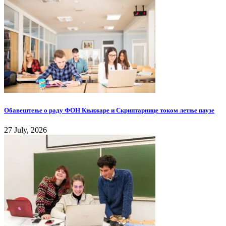
Обавештење о раду ФОН Књижаре и Скриптарнице током летње паузе
27 July, 2026