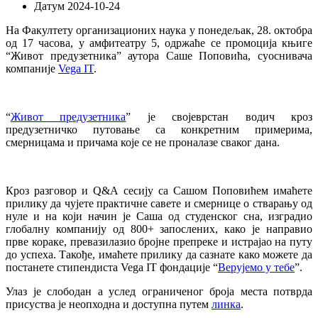
Датум
2024-10-24
На Факултету организационих наука у понедељак, 28. октобра
од 17 часова, у амфитеатру 5, одржаће се промоција књиге
“Живот предузетника” аутора Саше Поповића, суоснивача
компаније
Vega IT
.
“
Живот предузетника
” је својеврстан водич кроз
предузетничко путовање са конкретним примерима,
смерницама и причама које се не проналазе сваког дана.
Кроз разговор и Q&А сесију са Сашом Поповићем имаћете
прилику да чујете практичне савете и смернице о стварању од
нуле и на који начин је Саша од студенског сна, изградио
глобалну компанију од 800+ запослених, како је направио
прве кораке, превазилазио бројне препреке и истрајао на путу
до успеха. Такође, имаћете прилику да сазнате како можете да
постанете стипендиста Vega IT фондације “
Верујемо у тебе
”.
Улаз је слободан а услед ограниченог броја места потврда
присуства је неопходна и доступна путем
линка
.