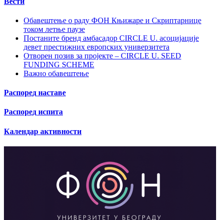
Вести
Обавештење о раду ФОН Књижаре и Скриптарнице
током летње паузе
Постаните бренд амбасадор CIRCLE U. асоцијације
девет престижних европских универзитета
Отворен позив за пројекте – CIRCLE U. SEED
FUNDING SCHEME
Важно обавештење
Распоред наставе
Распоред испита
Календар активности