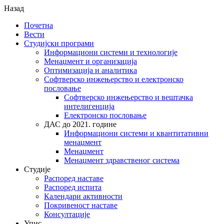
Назад
Почетна
Вести
Студијски програми
Информациони системи и технологије
Менаџмент и организација
Оптимизација и аналитика
Софтверско инжењерство и електронско
пословање
Софтверско инжењерство и вештачка
интелигенција
Електронско пословање
ДАС до 2021. године
Информациони системи и квантитативни
менаџмент
Менаџмент
Менаџмент здравственог система
Студије
Распоред наставе
Распоред испита
Календари активности
Покривеност наставе
Консултације
Упис