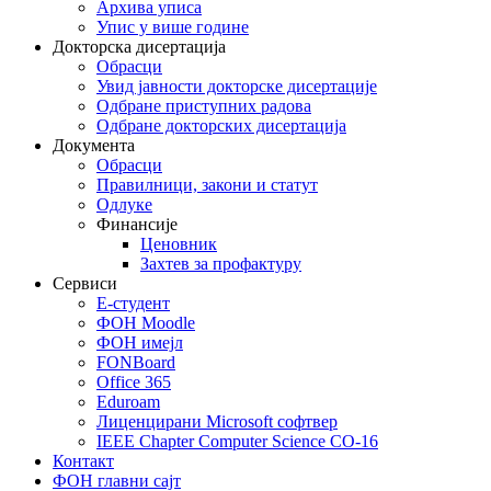
Архива уписа
Упис у више године
Докторска дисертација
Обрасци
Увид јавности докторске дисертације
Одбране приступних радова
Одбране докторских дисертација
Документа
Обрасци
Правилници, закони и статут
Одлуке
Финансије
Ценовник
Захтев за профактуру
Сервиси
Е-студент
ФОН Moodle
ФОН имејл
FONBoard
Office 365
Eduroam
Лиценцирани Microsoft софтвер
IEEE Chapter Computer Science CO-16
Контакт
ФОН главни сајт