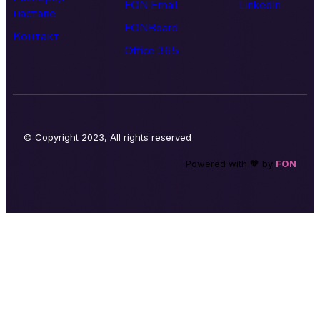
FON Email
LinkedIn
наставе
FONBoard
Контакт
Office 365
© Copyright 2023, All rights reserved
Powered with 🧡 by
FON