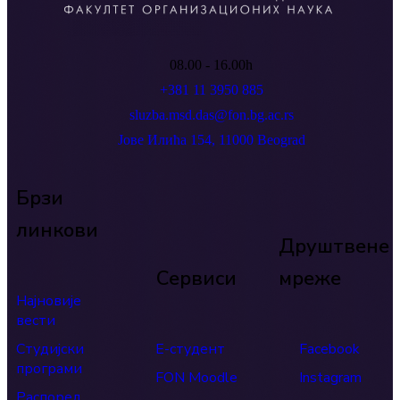
08.00 - 16.00h
+381 11 3950 885
sluzba.msd.das@fon.bg.ac.rs
Јове Илића 154, 11000 Beograd
Брзи
линкови
Друштвене
Сервиси
мреже
Најновије
вести
Студијски
Е-студент
Facebook
програми
FON Moodle
Instagram
Распоред