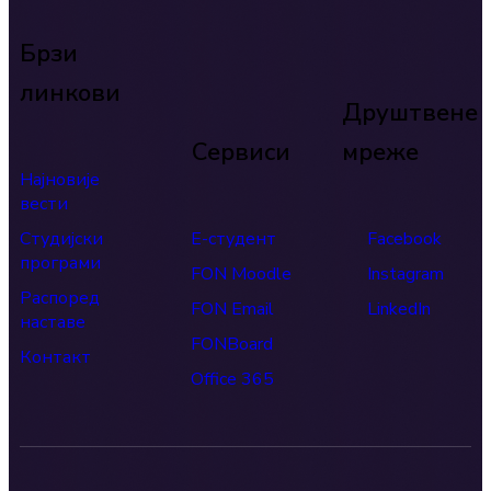
Брзи
линкови
Друштвене
Сервиси
мреже
Најновије
вести
Студијски
Е-студент
Facebook
програми
FON Moodle
Instagram
Распоред
FON Email
LinkedIn
наставе
FONBoard
Контакт
Office 365