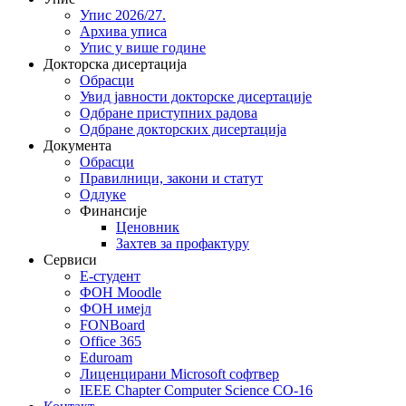
Упис 2026/27.
Архива уписа
Упис у више године
Докторска дисертација
Обрасци
Увид јавности докторске дисертације
Одбране приступних радова
Одбране докторских дисертација
Документа
Обрасци
Правилници, закони и статут
Одлуке
Финансије
Ценовник
Захтев за профактуру
Сервиси
Е-студент
ФОН Moodle
ФОН имејл
FONBoard
Office 365
Eduroam
Лиценцирани Microsoft софтвер
IEEE Chapter Computer Science CO-16