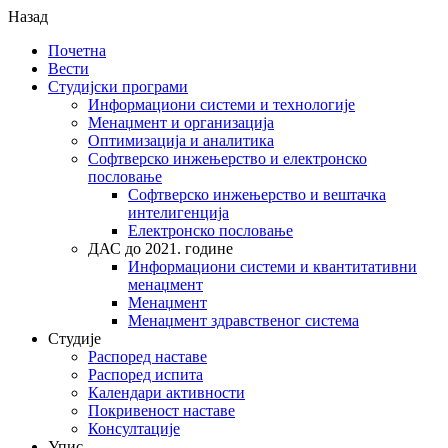
Назад
Почетна
Вести
Студијски програми
Информациони системи и технологије
Менаџмент и организација
Оптимизација и аналитика
Софтверско инжењерство и електронско
пословање
Софтверско инжењерство и вештачка
интелигенција
Електронско пословање
ДАС до 2021. године
Информациони системи и квантитативни
менаџмент
Менаџмент
Менаџмент здравственог система
Студије
Распоред наставе
Распоред испита
Календари активности
Покривеност наставе
Консултације
Упис