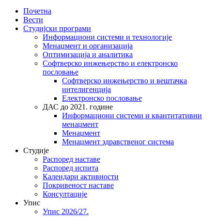
Почетна
Вести
Студијски програми
Информациони системи и технологије
Менаџмент и организација
Оптимизација и аналитика
Софтверско инжењерство и електронско
пословање
Софтверско инжењерство и вештачка
интелигенција
Електронско пословање
ДАС до 2021. године
Информациони системи и квантитативни
менаџмент
Менаџмент
Менаџмент здравственог система
Студије
Распоред наставе
Распоред испита
Календари активности
Покривеност наставе
Консултације
Упис
Упис 2026/27.