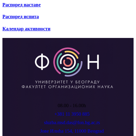
Распоред наставе
Распоред испита
Календар активности
08.00 - 16.00h
+381 11 3950 885
sluzba.msd.das@fon.bg.ac.rs
Јове Илића 154, 11000 Beograd