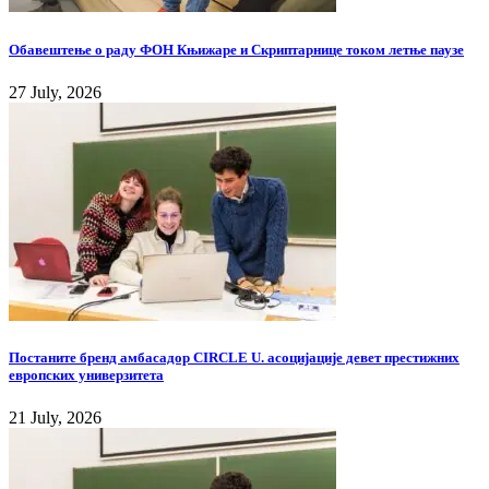
Обавештење о раду ФОН Књижаре и Скриптарнице током летње паузе
27 July, 2026
Постаните бренд амбасадор CIRCLE U. асоцијације девет престижних
европских универзитета
21 July, 2026