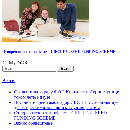
Отворен позив за пројекте – CIRCLE U. SEED FUNDING SCHEME
21 July, 2026
Вести
Обавештење о раду ФОН Књижаре и Скриптарнице
током летње паузе
Постаните бренд амбасадор CIRCLE U. асоцијације
девет престижних европских универзитета
Отворен позив за пројекте – CIRCLE U. SEED
FUNDING SCHEME
Важно обавештење