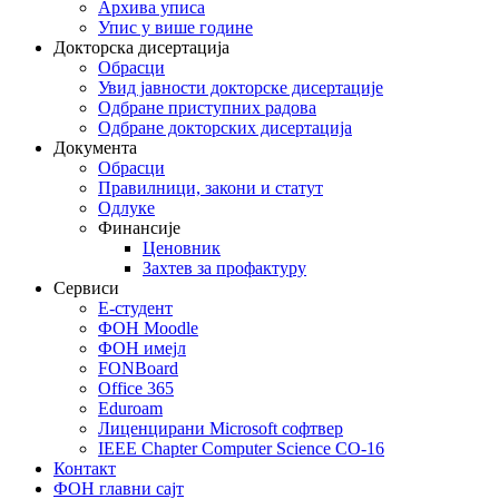
Архива уписа
Упис у више године
Докторска дисертација
Обрасци
Увид јавности докторске дисертације
Одбране приступних радова
Одбране докторских дисертација
Документа
Обрасци
Правилници, закони и статут
Одлуке
Финансије
Ценовник
Захтев за профактуру
Сервиси
Е-студент
ФОН Moodle
ФОН имејл
FONBoard
Office 365
Eduroam
Лиценцирани Microsoft софтвер
IEEE Chapter Computer Science CO-16
Контакт
ФОН главни сајт