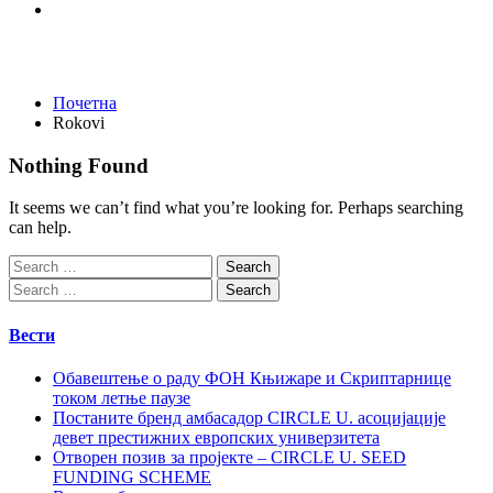
Rokovi
Почетна
Rokovi
Nothing Found
It seems we can’t find what you’re looking for. Perhaps searching
can help.
Вести
Обавештење о раду ФОН Књижаре и Скриптарнице
током летње паузе
Постаните бренд амбасадор CIRCLE U. асоцијације
девет престижних европских универзитета
Отворен позив за пројекте – CIRCLE U. SEED
FUNDING SCHEME