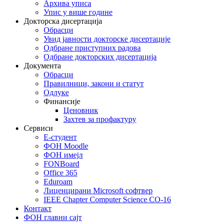
Архива уписа
Упис у више године
Докторска дисертација
Обрасци
Увид јавности докторске дисертације
Одбране приступних радова
Одбране докторских дисертација
Документа
Обрасци
Правилници, закони и статут
Одлуке
Финансије
Ценовник
Захтев за профактуру
Сервиси
Е-студент
ФОН Moodle
ФОН имејл
FONBoard
Office 365
Eduroam
Лиценцирани Microsoft софтвер
IEEE Chapter Computer Science CO-16
Контакт
ФОН главни сајт