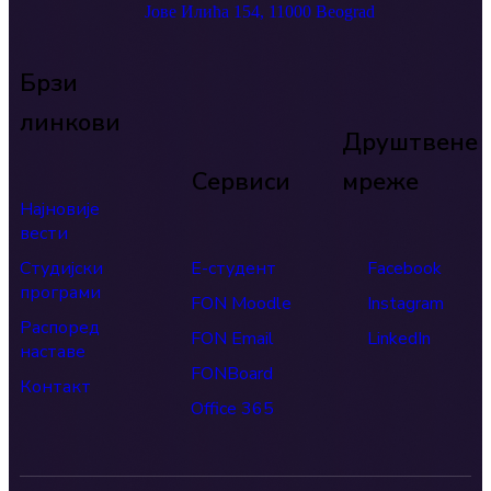
Јове Илића 154, 11000 Beograd
Брзи
линкови
Друштвене
Сервиси
мреже
Најновије
вести
Студијски
Е-студент
Facebook
програми
FON Moodle
Instagram
Распоред
FON Email
LinkedIn
наставе
FONBoard
Контакт
Office 365