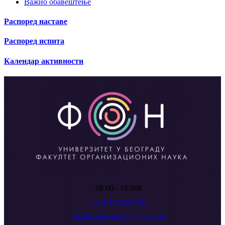
Важно обавештење
Распоред наставе
Распоред испита
Календар активности
08.00 - 16.00h
+381 11 3950 885
sluzba.msd.das@fon.bg.ac.rs