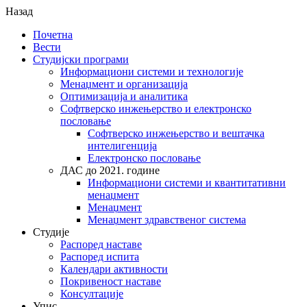
Назад
Почетна
Вести
Студијски програми
Информациони системи и технологије
Менаџмент и организација
Оптимизација и аналитика
Софтверско инжењерство и електронско
пословање
Софтверско инжењерство и вештачка
интелигенција
Електронско пословање
ДАС до 2021. године
Информациони системи и квантитативни
менаџмент
Менаџмент
Менаџмент здравственог система
Студије
Распоред наставе
Распоред испита
Календари активности
Покривеност наставе
Консултације
Упис