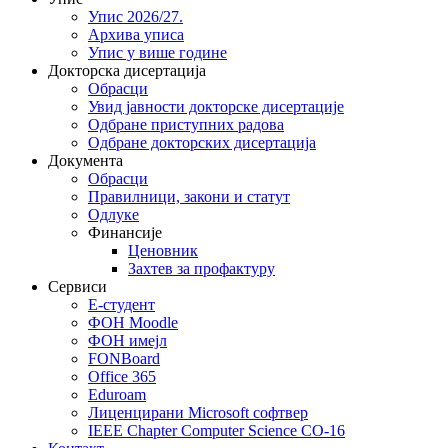
Упис 2026/27.
Архива уписа
Упис у више године
Докторска дисертација
Обрасци
Увид јавности докторске дисертације
Одбране приступних радова
Одбране докторских дисертација
Документа
Обрасци
Правилници, закони и статут
Одлуке
Финансије
Ценовник
Захтев за профактуру
Сервиси
Е-студент
ФОН Moodle
ФОН имејл
FONBoard
Office 365
Eduroam
Лиценцирани Microsoft софтвер
IEEE Chapter Computer Science CO-16