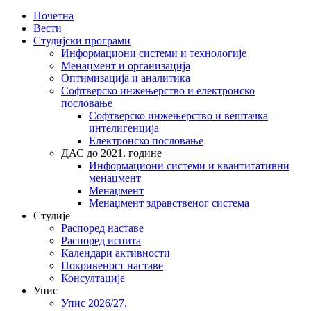
Почетна
Вести
Студијски програми
Информациони системи и технологије
Менаџмент и организација
Оптимизација и аналитика
Софтверско инжењерство и електронско
пословање
Софтверско инжењерство и вештачка
интелигенција
Електронско пословање
ДАС до 2021. године
Информациони системи и квантитативни
менаџмент
Менаџмент
Менаџмент здравственог система
Студије
Распоред наставе
Распоред испита
Календари активности
Покривеност наставе
Консултације
Упис
Упис 2026/27.