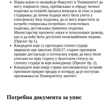
Изјава којом се овлашћује Факултет и Универзитет да
могу извршити увид, прибављање и обраду личних
података за потребе процеса конкурса за упис и ради
студирања; да лични подаци могу бити унети у
електронску базу података, да се могу користити за
потребе генерисања потребних статистичких
података, достављања тражених података
Министарству просвете, науке и технолошког развоја,
као и да неће бити доступни неовлашћеним лицима.
(Прилог бр.1),
Кандидати који су претходни степен студија
завршили пре школске 2026/27. године приликом
пријаве достављају и потписану изјаву да нису били
уписани на прву годину у буџетском статусу на
степену студија за који конкуришу. (Прилог бр. 2),
Кандидати који имају страну високошколску исправу
приликом пријаве предају и потврду да је поступак
признавања на Универзитету започет.
Потребна документа за упис