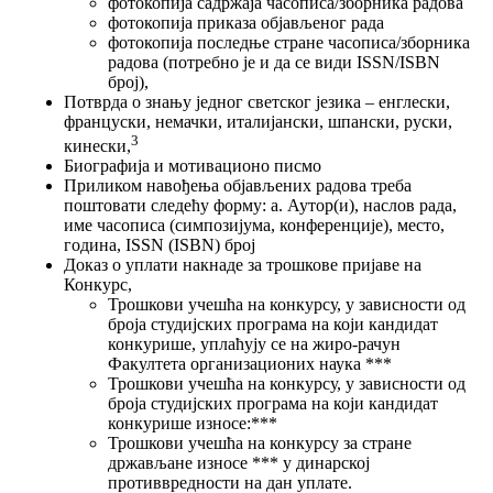
фотокопија садржаја часописа/зборника радова
фотокопија приказа објављеног рада
фотокопија последње стране часописа/зборника
радова (потребно је и да се види ISSN/ISBN
број),
Потврда о знању једног светског језика – енглески,
француски, немачки, италијански, шпански, руски,
3
кинески,
Биографија и мотивационо писмо
Приликом навођења објављених радова треба
поштовати следећу форму: а. Аутор(и), наслов рада,
име часописа (симпозијума, конференције), место,
година, ISSN (ISBN) број
Доказ о уплати накнаде за трошкове пријаве на
Конкурс,
Трошкови учешћа на конкурсу, у зависности од
броја студијских програма на који кандидат
конкурише, уплаћују се на жиро-рачун
Факултета организационих наука ***
Трошкови учешћа на конкурсу, у зависности од
броја студијских програма на који кандидат
конкурише износе:***
Трошкови учешћа на конкурсу за стране
држављане износе *** у динарској
противвредности на дан уплате.