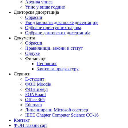
Архива уписа
Упис у више године
Докторска дисертација
Обрасци
Увид јавности докторске дисертације
Одбране приступних радова
Одбране докторских дисертација
Документа
Обрасци
Правилници, закони и статут
Одлуке
Финансије
Ценовник
Захтев за профактуру
Сервиси
Е-студент
ФОН Moodle
ФОН имејл
FONBoard
Office 365
Eduroam
Лиценцирани Microsoft софтвер
IEEE Chapter Computer Science CO-16
Контакт
ФОН главни сајт