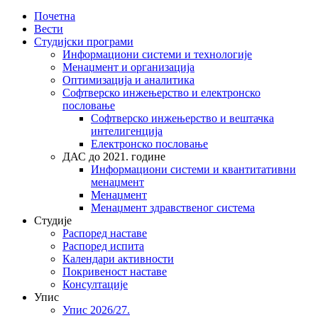
Почетна
Вести
Студијски програми
Информациони системи и технологије
Менаџмент и организација
Оптимизација и аналитика
Софтверско инжењерство и електронско
пословање
Софтверско инжењерство и вештачка
интелигенција
Електронско пословање
ДАС до 2021. године
Информациони системи и квантитативни
менаџмент
Менаџмент
Менаџмент здравственог система
Студије
Распоред наставе
Распоред испита
Календари активности
Покривеност наставе
Консултације
Упис
Упис 2026/27.