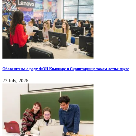
Обавештење о раду ФОН Књижаре и Скриптарнице током летње паузе
27 July, 2026