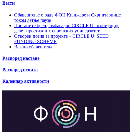
Вести
Обавештење о раду ФОН Књижаре и Скриптарнице
током летње паузе
Постаните бренд амбасадор CIRCLE U. асоцијације
девет престижних европских универзитета
Отворен позив за пројекте – CIRCLE U. SEED
FUNDING SCHEME
Важно обавештење
Распоред наставе
Распоред испита
Календар активности