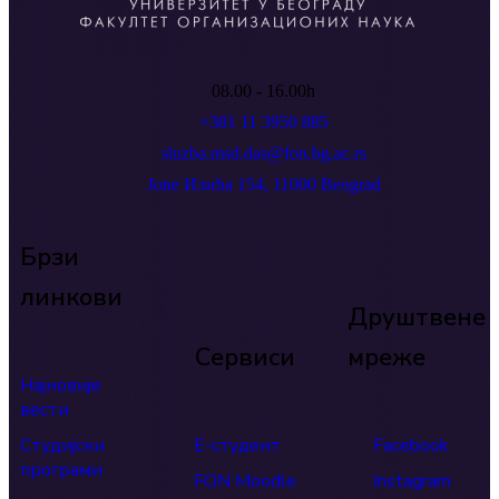
08.00 - 16.00h
+381 11 3950 885
sluzba.msd.das@fon.bg.ac.rs
Јове Илића 154, 11000 Beograd
Брзи
линкови
Друштвене
Сервиси
мреже
Најновије
вести
Студијски
Е-студент
Facebook
програми
FON Moodle
Instagram