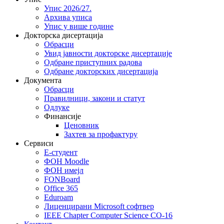
Упис 2026/27.
Архива уписа
Упис у више године
Докторска дисертација
Обрасци
Увид јавности докторске дисертације
Одбране приступних радова
Одбране докторских дисертација
Документа
Обрасци
Правилници, закони и статут
Одлуке
Финансије
Ценовник
Захтев за профактуру
Сервиси
Е-студент
ФОН Moodle
ФОН имејл
FONBoard
Office 365
Eduroam
Лиценцирани Microsoft софтвер
IEEE Chapter Computer Science CO-16