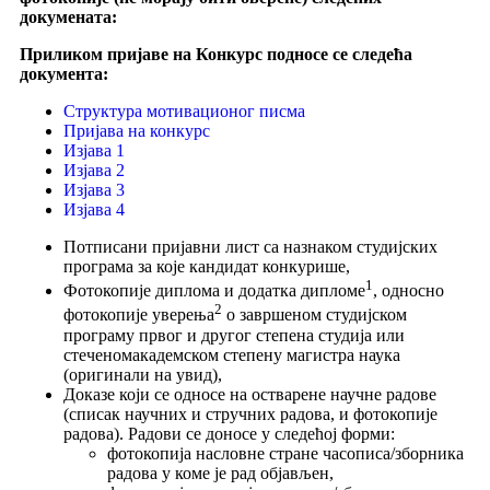
докумената:
Приликом пријаве на Конкурс подносе се следећа
документа:
Структура мотивационог писма
Пријава на конкурс
Изјавa 1
Изјавa 2
Изјавa 3
Изјава 4
Потписани пријавни лист са назнаком студијских
програма за које кандидат конкурише,
1
Фотокопије диплома и додатка дипломе
, односно
2
фотокопије уверења
о завршеном студијском
програму првог и другог степена студија или
стеченомакадемском степену магистра наука
(оригинали на увид),
Доказе који се односе на остварене научне радове
(списак научних и стручних радова, и фотокопије
радова). Радови се доносе у следећој форми:
фотокопија насловне стране часописа/зборника
радова у коме је рад објављен,