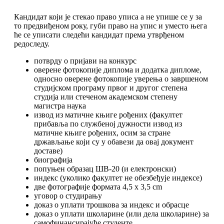
Кандидат који је стекао право уписа а не упише се у за
то предвиђеном року, губи право на упис и уместо њега
ће се уписати следећи кандидат према утврђеном
редоследу.
потврду о пријави на конкурс
оверене фотокопије диплома и додатка дипломе,
односно оверене фотокопије уверења о завршеном
студијском програму првог и другог степена
студија или стеченом академском степену
магистра наука
извод из матичне књиге рођених (факултет
прибавља по службеној дужности извод из
матичне књиге рођених, осим за стране
држављање који су у обавези да овај документ
доставе)
биографија
попуњен образац ШВ-20 (и електронски)
индекс (уколико факултет не обезбеђује индексе)
две фотографије формата 4,5 x 3,5 cm
уговор о студирању
доказ о уплати трошкова за индекс и обрасце
доказ о уплати школарине (или дела школарине) за
самофинансирајуће студенте