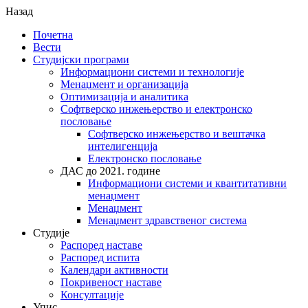
Назад
Почетна
Вести
Студијски програми
Информациони системи и технологије
Менаџмент и организација
Оптимизација и аналитика
Софтверско инжењерство и електронско
пословање
Софтверско инжењерство и вештачка
интелигенција
Електронско пословање
ДАС до 2021. године
Информациони системи и квантитативни
менаџмент
Менаџмент
Менаџмент здравственог система
Студије
Распоред наставе
Распоред испита
Календари активности
Покривеност наставе
Консултације
Упис