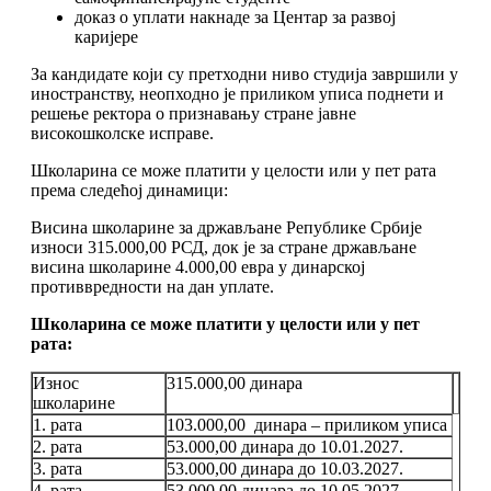
доказ о уплати накнаде за Центар за развој
каријере
За кандидате који су претходни ниво студија завршили у
иностранству, неопходно је приликом уписа поднети и
решење ректора о признавању стране јавне
високошколске исправе.
Школарина се може платити у целости или у пет рата
према следећој динамици:
Висина школарине за држављане Републике Србије
износи 315.000,00 РСД, док је за стране држављане
висина школарине 4.000,00 евра у динарској
противвредности на дан уплате.
Школарина се може платити у целости или у пет
рата:
Износ
315.000,00 динара
школарине
1. рата
103.000,00 динара – приликом уписа
2. рата
53.000,00 динара до 10.01.2027.
3. рата
53.000,00 динара до 10.03.2027.
4. рата
53.000,00 динара до 10.05.2027.